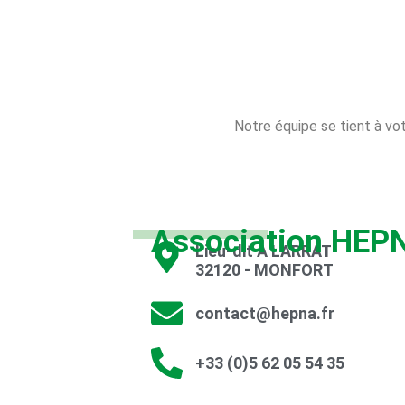
Notre équipe se tient à v
Association HEP
Lieu-dit À LARRAT
32120 - MONFORT
contact@hepna.fr
+33 (0)5 62 05 54 35