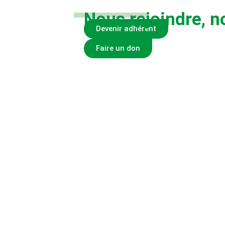
Nous rejoindre, n
Devenir adhérent
Faire un don