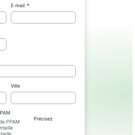
E-mail
Ville
 PPAM
Précisez
r de PPAM
ntielle
tielle