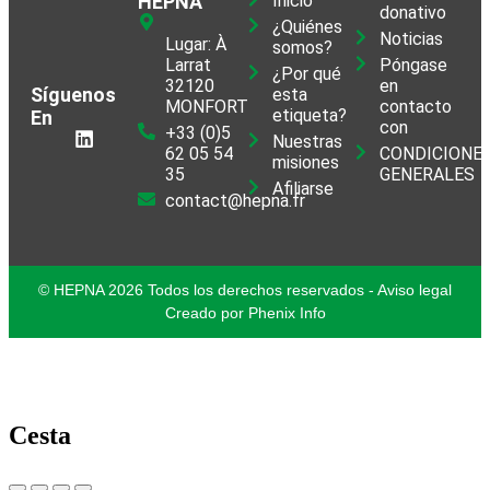
HEPNA
Inicio
donativo
¿Quiénes
Noticias
Lugar: À
somos?
Larrat
Póngase
¿Por qué
32120
en
Síguenos
esta
MONFORT
contacto
etiqueta?
En
con
+33 (0)5
Nuestras
62 05 54
CONDICIONE
misiones
35
GENERALES
Afiliarse
contact@hepna.fr
© HEPNA 2026 Todos los derechos reservados - Aviso legal
Creado por Phenix Info
Cesta