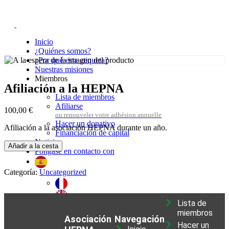
Inicio
¿Quiénes somos?
¿Por qué esta etiqueta?
Nuestras misiones
Miembros
Afiliación a la HEPNA
Lista de miembros
Afiliarse
100,00
€
Hacer un donativo
Afiliación a la asociación HEPNA durante un año.
Financiación de capital
Noticias
Añadir a la cesta
Póngase en contacto con
Categoría:
Uncategorized
Lista de
miembros
Conexión
Asociación
Navegación
0
Hacer un