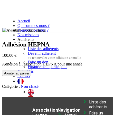
Accueil
Qui sommes-nous ?
Pourquoi ce label ?
Nos missions
Adhérents
Adhésion HEPNA
Liste des adhérents
Devenir adhérent
100,00
€
Faire un don
Adhésion à l’association HEPNA pour une année.
Financement participatif
Actualités
Ajouter au panier
Contact
Catégorie :
Non classé
Liste des
adhérents
Connexion
Association
Navigation
0
Faire un