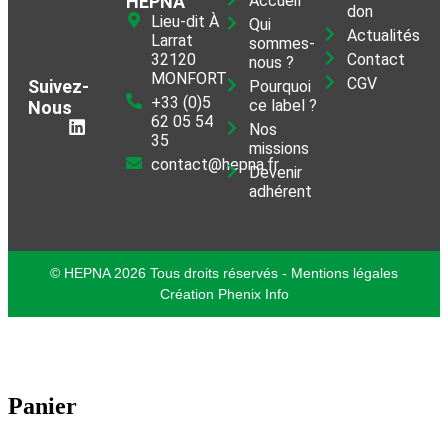
HEPNA
Accueil
don
Lieu-dit À
Qui
Actualités
Larrat
sommes-
32120
Contact
nous ?
MONFORT
CGV
Suivez-
Pourquoi
+33 (0)5
ce label ?
Nous
62 05 54
Nos
35
missions
contact@hepna.fr
Devenir
adhérent
© HEPNA 2026 Tous droits réservés - Mentions légales
Création Phenix Info
Panier