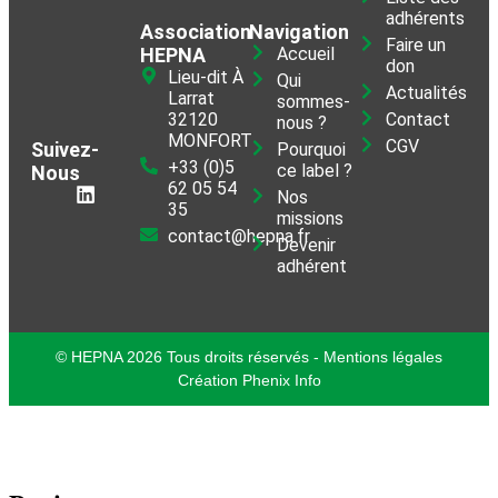
adhérents
Association
Navigation
Faire un
HEPNA
Accueil
don
Lieu-dit À
Qui
Actualités
Larrat
sommes-
32120
Contact
nous ?
MONFORT
CGV
Suivez-
Pourquoi
+33 (0)5
ce label ?
Nous
62 05 54
Nos
35
missions
contact@hepna.fr
Devenir
adhérent
© HEPNA 2026 Tous droits réservés - Mentions légales
Création Phenix Info