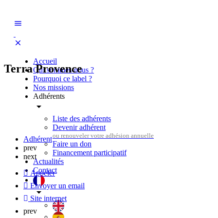
Accueil
Terra Provence
Qui sommes-nous ?
Pourquoi ce label ?
Nos missions
Adhérents
Liste des adhérents
Devenir adhérent
Adhérent
Faire un don
prev
Financement participatif
next
Actualités
Contact
Appeler
Envoyer un email
Site internet
prev