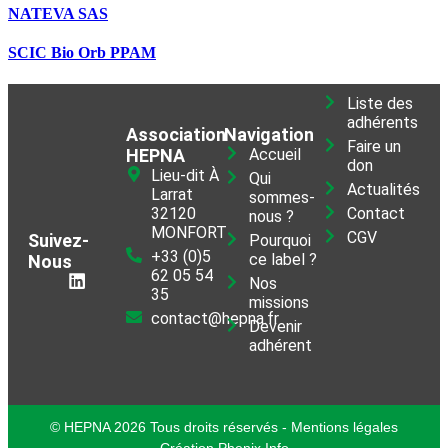
NATEVA SAS
SCIC Bio Orb PPAM
Liste des
adhérents
Association
Navigation
Faire un
HEPNA
Accueil
don
Lieu-dit À
Qui
Actualités
Larrat
sommes-
32120
Contact
nous ?
MONFORT
CGV
Suivez-
Pourquoi
+33 (0)5
ce label ?
Nous
62 05 54
Nos
35
missions
contact@hepna.fr
Devenir
adhérent
© HEPNA 2026 Tous droits réservés - Mentions légales
Création Phenix Info